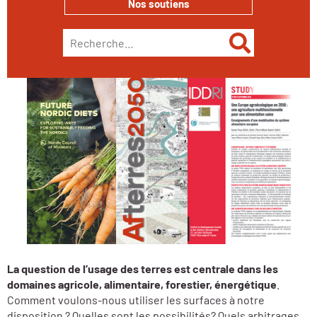
Nos soutiens
5 janvier 2022
Rechercher :
Afterres2050
|
Agroécologie
|
Alimentation
La question de l’usage des terres est centrale dans les
domaines agricole, alimentaire, forestier, énergétique
.
Comment voulons-nous utiliser les surfaces à notre
disposition ? Quelles sont les possibilités? Quels arbitrages