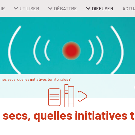
IR
UTILISER
DÉBATTRE
DIFFUSER
ACTU
es secs, quelles initiatives territoriales ?
ecs, quelles initiatives t