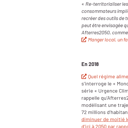
«
Re-territorialiser 
consommateurs impliqu
recréer des outils de 
peut être envisagée q
Afterres2050, comme le
Manger local, un f
En 2018
Quel régime alime
s’interroge le « Mon
série « Urgence Clim
rappelle qu’Afterres2
modélisant une traje
72 millions d’habita
diminuer de moitié le
d’ici à 2050 par rapp