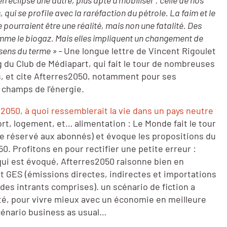
n éclipse une autre, plus apte à mobiliser : celle de nos
qui se profile avec la raréfaction du pétrole. La faim et le
ourraient être une réalité, mais non une fatalité. Des
omme le biogaz. Mais elles impliquent un changement de
 sens du terme » –
Une longue lettre de Vincent Rigoulet
log du Club de Médiapart, qui fait le tour de nombreuses
s, et cite Afterres2050, notamment pour ses
 champs de l’énergie.
50, à quoi ressemblerait la vie dans un pays neutre
t, logement, et… alimentation : Le Monde fait le tour
cle réservé aux abonnés) et évoque les propositions du
0. Profitons en pour rectifier une petite erreur :
qui est évoqué, Afterres2050 raisonne bien en
t GES (émissions directes, indirectes et importations
n des intrants comprises). un scénario de fiction a
té, pour vivre mieux avec un économie en meilleure
énario business as usual…