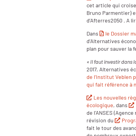
cet article qui croi
Bruno Parmentier) et
d’Afterres2050 . A li
Dans
le Dossier m
d’Alternatives écono
plan pour sauver la 
« Il faut investir dans 
2017, Alternatives 
de l’Institut Veblen
qui fait référence à
Les nouvelles règl
écologique
, dans
de l’ANSES (Agence n
révision du
Progr
fait le tour des avan
de nombreux experts