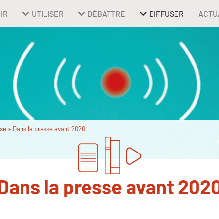
IR
UTILISER
DÉBATTRE
DIFFUSER
ACTU
sse
»
Dans la presse avant 2020
Dans la presse avant 202