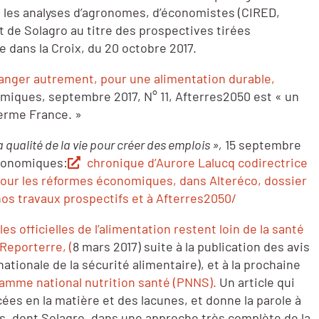
se les analyses d’agronomes, d’économistes (CIRED,
 de Solagro au titre des prospectives tirées
re dans la Croix, du 20 octobre 2017.
anger autrement, pour une alimentation durable,
miques, septembre 2017, N° 11, Afterres2050 est « un
ferme France. »
la qualité de la vie pour créer des emplois »,
15 septembre
économiques:
chronique d’Aurore Lalucq codirectrice
 pour les réformes économiques, dans Alteréco, dossier
 nos travaux prospectifs et à Afterres2050/
es officielles de l’alimentation restent loin de la santé
Reporterre, (
8 mars 2017) suite à la publication des avis
ationale de la sécurité alimentaire), et à la prochaine
amme national nutrition santé (PNNS).
Un article qui
cées en la matière et des lacunes, et donne la parole à
, dont Solagro, dans une approche très complète de la