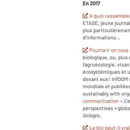
En 2017
A quoi ressembler
ETAGE, jeune journal
plus particulièremen
d’informations…
Pourra-t-on tous
biologique, ou, plus
l’agroécologie, visa
écosystémiques et un
devant eux ! InfOGM s
mondiale et publiées
sustainably with org
communication ».
Ce
perspectives
« globa
Solagro.
Le bio peut-il vra