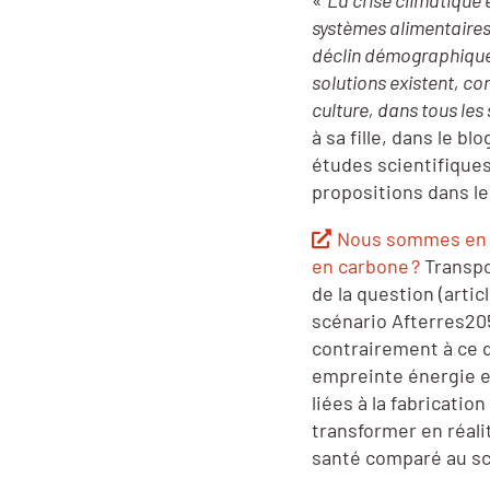
«
La crise climatique e
systèmes alimentaires, 
déclin démographique p
solutions existent, c
culture, dans tous les
à sa fille, dans le b
études scientifique
propositions dans le
Nous sommes en 20
en carbone ?
Transpor
de la question (arti
scénario Afterres205
contrairement à ce 
empreinte énergie e
liées à la fabricatio
transformer en réali
santé comparé au sc